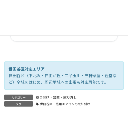
電話に出られない場合は
080-4091-7773
から折り返します
世田谷区対応エリア
世田谷区（下北沢・自由が丘・二子玉川・三軒茶屋・経堂な
ど）全域をはじめ、周辺地域への出張も対応可能です。
取り付け・設置・取り外し
カテゴリー
タグ
世田谷区 窓用エアコンの取り付け