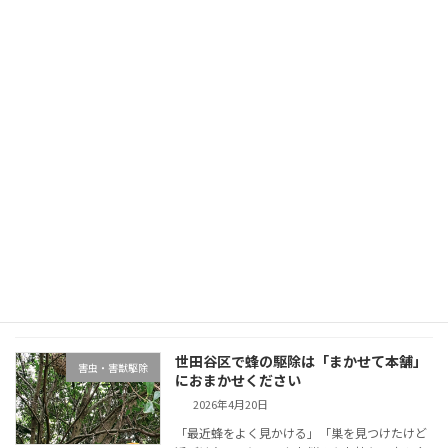
ズミの駆 […]
続きを読む
世田谷区でゴキブリ駆除は「まかせて本
害虫・害獣駆除
舗」におまかせください
2026年4月20日
ゴキブリは一度姿を見せるとすぐに物陰へと隠
れて、不安を感じる方も多いのではないでしょ
うか。水だけでも生き延びるほど生命力が強
く、環境によっては駆除グッズに慣れてしまう
こともあります。 「自分で対処するのが不安」
「確実に駆 […]
続きを読む
世田谷区で蜂の駆除は「まかせて本舗」
害虫・害獣駆除
におまかせください
2026年4月20日
「最近蜂をよく見かける」「巣を見つけたけど