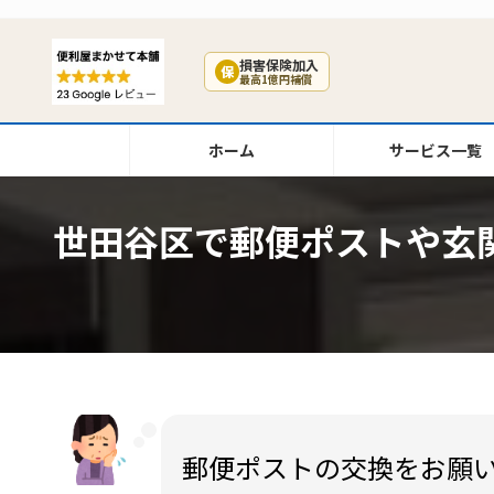
コ
ナ
ン
ビ
テ
ゲ
損害保険加入
保
最高1億円補償
ン
ー
ツ
シ
へ
ョ
ホーム
サービス一覧
ス
ン
キ
に
ッ
移
世田谷区で郵便ポストや玄
プ
動
郵便ポストの交換をお願