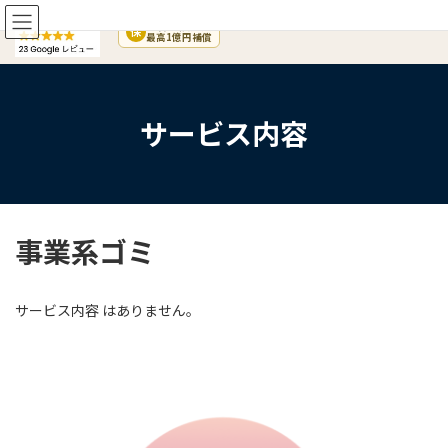
コ
ナ
損害保険加入
ン
ビ
保
最高1億円補償
テ
ゲ
ン
ー
ツ
シ
へ
ョ
サービス内容
ス
ン
キ
に
ッ
移
プ
動
事業系ゴミ
サービス内容 はありません。