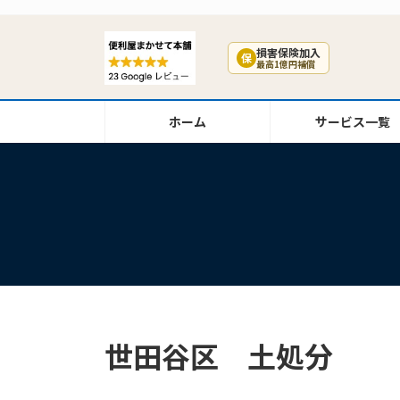
コ
ナ
ン
ビ
テ
ゲ
損害保険加入
保
最高1億円補償
ン
ー
ツ
シ
へ
ョ
ホーム
サービス一覧
ス
ン
キ
に
ッ
移
プ
動
世田谷区 土処分