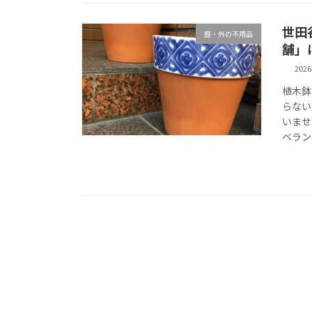
世田
庭・外の不用品
舗」
202
植木鉢
らない
いませ
ベラン