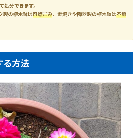
て処分できます。
ク製の植木鉢は
可燃ごみ
、素焼きや陶器製の植木鉢は
不燃
する方法