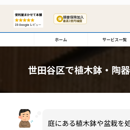
コ
ナ
ン
ビ
テ
ゲ
損害保険加入
保
最高1億円補償
ン
ー
ツ
シ
へ
ョ
ホーム
サービス一覧
ス
ン
キ
に
ッ
移
プ
動
世田谷区で植木鉢・陶器
庭にある植木鉢や盆栽を