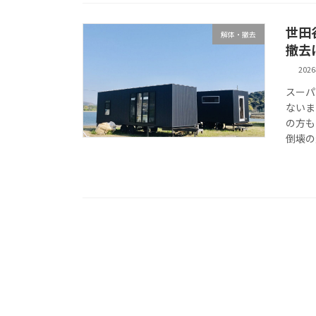
世田
解体・撤去
撤去
202
スーパ
ないま
の方も
倒壊の