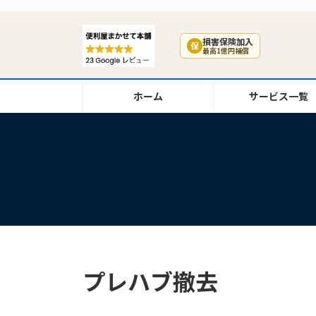
コ
ナ
ン
ビ
テ
ゲ
損害保険加入
保
最高1億円補償
ン
ー
ツ
シ
へ
ョ
ホーム
サービス一覧
ス
ン
キ
に
ッ
移
プ
動
プレハブ撤去