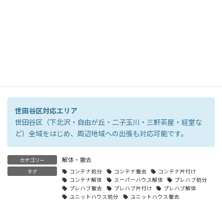
電話に出られない場合は
080-4091-7773
から折り返します
世田谷区対応エリア
世田谷区（下北沢・自由が丘・二子玉川・三軒茶屋・経堂な
ど）全域をはじめ、周辺地域への出張も対応可能です。
解体・撤去
カテゴリー
タグ
コンテナ処分
コンテナ撤去
コンテナ片付け
コンテナ解体
スーパーハウス解体
プレハブ処分
プレハブ撤去
プレハブ片付け
プレハブ解体
ユニットハウス処分
ユニットハウス撤去