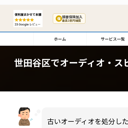
コ
ナ
ン
ビ
テ
ゲ
損害保険加入
保
最高1億円補償
ン
ー
ツ
シ
へ
ョ
ホーム
サービス一覧
ス
ン
キ
に
ッ
移
世田谷区でオーディオ・ス
プ
動
古いオーディオを処分し