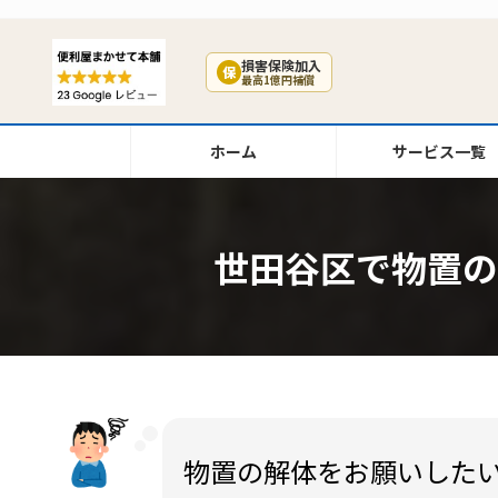
コ
ナ
ン
ビ
テ
ゲ
損害保険加入
保
最高1億円補償
ン
ー
ツ
シ
へ
ョ
ホーム
サービス一覧
ス
ン
キ
に
ッ
移
プ
動
世田谷区で物置の
物置の解体をお願いした