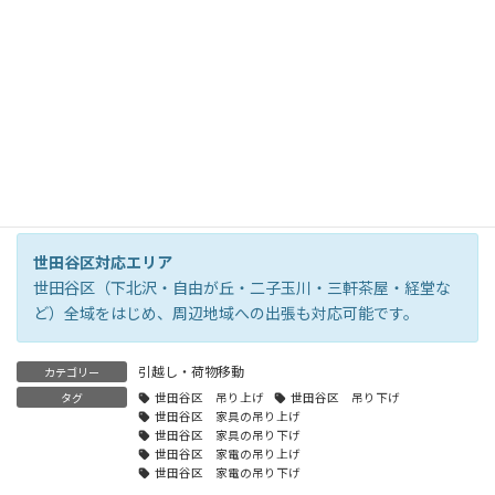
電話に出られない場合は
080-4091-7773
から折り返します
世田谷区対応エリア
世田谷区（下北沢・自由が丘・二子玉川・三軒茶屋・経堂な
ど）全域をはじめ、周辺地域への出張も対応可能です。
引越し・荷物移動
カテゴリー
タグ
世田谷区 吊り上げ
世田谷区 吊り下げ
世田谷区 家具の吊り上げ
世田谷区 家具の吊り下げ
世田谷区 家電の吊り上げ
世田谷区 家電の吊り下げ