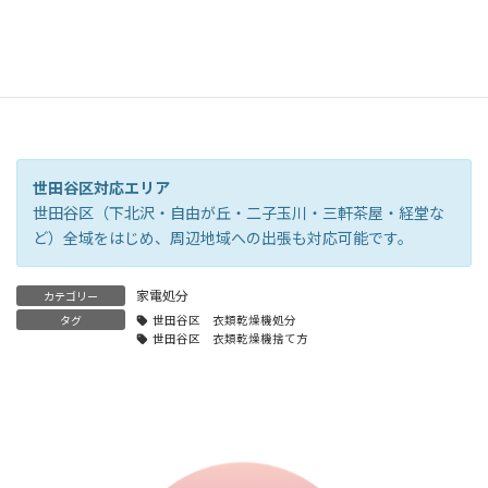
電話に出られない場合は
080-4091-7773
から折り返します
世田谷区対応エリア
世田谷区（下北沢・自由が丘・二子玉川・三軒茶屋・経堂な
ど）全域をはじめ、周辺地域への出張も対応可能です。
家電処分
カテゴリー
タグ
世田谷区 衣類乾燥機処分
世田谷区 衣類乾燥機捨て方